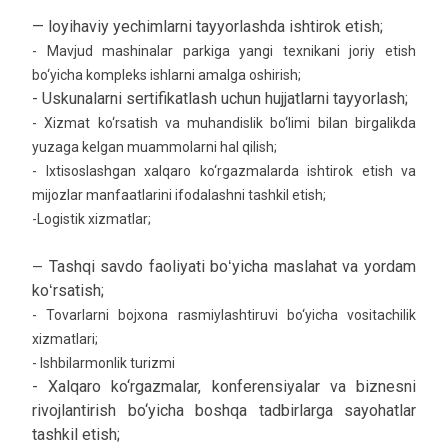
— loyihaviy yechimlarni tayyorlashda ishtirok etish;
- Mavjud mashinalar parkiga yangi texnikani joriy etish
bo‘yicha kompleks ishlarni amalga oshirish;
- Uskunalarni sertifikatlash uchun hujjatlarni tayyorlash;
- Xizmat ko‘rsatish va muhandislik bo‘limi bilan birgalikda
yuzaga kelgan muammolarni hal qilish;
- Ixtisoslashgan xalqaro ko‘rgazmalarda ishtirok etish va
mijozlar manfaatlarini ifodalashni tashkil etish;
-Logistik xizmatlar;
Tashqi savdo faoliyati boʻyicha maslahat va yordam
—
koʻrsatish;
- Tovarlarni bojxona rasmiylashtiruvi bo‘yicha vositachilik
xizmatlari;
- Ishbilarmonlik turizmi
- Xalqaro ko‘rgazmalar, konferensiyalar va biznesni
rivojlantirish bo‘yicha boshqa tadbirlarga sayohatlar
tashkil etish;