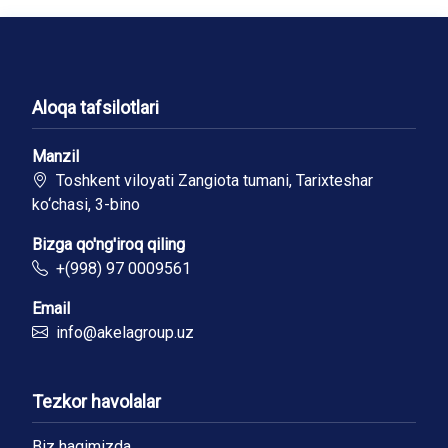
Aloqa tafsilotlari
Manzil
Toshkent viloyati Zangiota tumani, Tarixteshar
ko‘chasi, 3-bino
Bizga qo'ng'iroq qiling
+(998) 97 0009561
Email
info@akelagroup.uz
Tezkor havolalar
Biz haqimizda