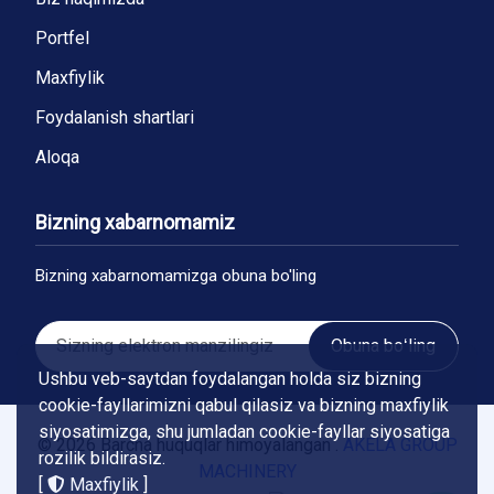
Portfel
Maxfiylik
Foydalanish shartlari
Aloqa
Bizning xabarnomamiz
Bizning xabarnomamizga obuna bo'ling
Obuna boʻling
Ushbu veb-saytdan foydalangan holda siz bizning
cookie-fayllarimizni qabul qilasiz va bizning maxfiylik
siyosatimizga, shu jumladan cookie-fayllar siyosatiga
© 2026 Barcha huquqlar himoyalangan .
AKELA GROUP
rozilik bildirasiz.
MACHINERY
[
Maxfiylik
]