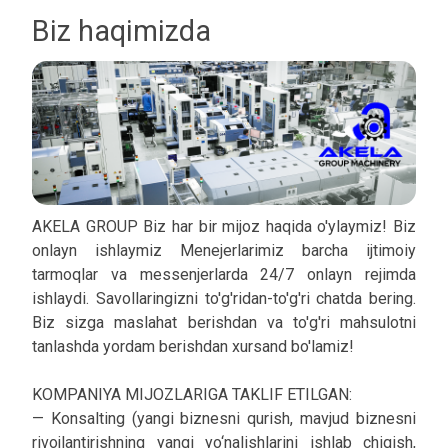
Biz haqimizda
AKELA GROUP Biz har bir mijoz haqida o'ylaymiz! Biz
onlayn ishlaymiz Menejerlarimiz barcha ijtimoiy
tarmoqlar va messenjerlarda 24/7 onlayn rejimda
ishlaydi. Savollaringizni to'g'ridan-to'g'ri chatda bering.
Biz sizga maslahat berishdan va to'g'ri mahsulotni
tanlashda yordam berishdan xursand bo'lamiz!
KOMPANIYA MIJOZLARIGA TAKLIF ETILGAN:
— Konsalting (yangi biznesni qurish, mavjud biznesni
rivojlantirishning yangi yo‘nalishlarini ishlab chiqish,