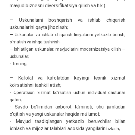
mavjud biznesni diversifikatsiya qilish va h.k.).
— Uskunalarni boshqarish va ishlab chiqarish
uskunalarini qayta jihozlash;
— Uskunalar va ishlab chiqarish liniyalarini yetkazib berish,
o‘rnatish va ishga tushirish;
— Ishlatilgan uskunalar, mavjudlarini modernizatsiya qilish —
uskunalar;
- Trening;
— Kafolat va kafolatdan keyingi texnik xizmat
ko‘rsatishni tashkil etish;
- Operatsion xizmat ko'rsatish uchun individual dasturlar
qatori;
- Savdo bo'limidan axborot ta'minoti, shu jumladan
o'qitish va yangi uskunalar haqida ma'lumot;
- Mavjud tasdiqlangan yetkazib beruvchilar bilan
ishlash va mijozlar talablari asosida yangilarini
izlash;