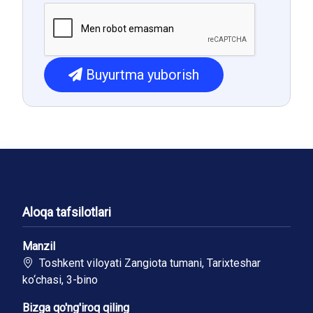
Buyurtma yuborish
Aloqa tafsilotlari
Manzil
Toshkent viloyati Zangiota tumani, Tarixteshar
ko‘chasi, 3-bino
Bizga qo'ng'iroq qiling