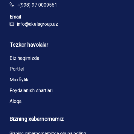
+(998) 97 0009561
Email
info@akelagroup.uz
Tezkor havolalar
Biz haqimizda
Portfel
Maxfiylik
Foydalanish shartlari
Aloqa
Bizning xabarnomamiz
Bizning xabarnomamizga obuna bo'ling