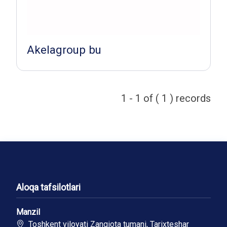
Akelagroup bu
1 - 1 of ( 1 ) records
Aloqa tafsilotlari
Manzil
Toshkent viloyati Zangiota tumani, Tarixteshar