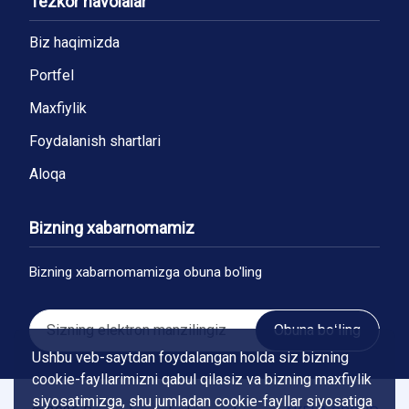
Tezkor havolalar
Biz haqimizda
Portfel
Maxfiylik
Foydalanish shartlari
Aloqa
Bizning xabarnomamiz
Bizning xabarnomamizga obuna bo'ling
Obuna boʻling
Ushbu veb-saytdan foydalangan holda siz bizning
cookie-fayllarimizni qabul qilasiz va bizning maxfiylik
siyosatimizga, shu jumladan cookie-fayllar siyosatiga