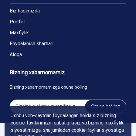
Biz haqimizda
Portfel
Maxfiylik
Foydalanish shartlari
Aloqa
Bizning xabarnomamiz
Bizning xabarnomamizga obuna bo'ling
Obuna boʻling
Ushbu veb-saytdan foydalangan holda siz bizning
cookie-fayllarimizni qabul qilasiz va bizning maxfiylik
siyosatimizga, shu jumladan cookie-fayllar siyosatiga
© 2026 Barcha huquqlar himoyalangan .
AKELA GROUP