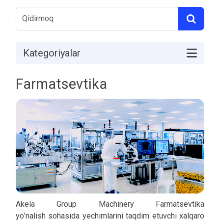
Kategoriyalar
Farmatsevtika
Akela
Group
Machinery
F
armatsevtikа
yo
’
nalish
sohasi
da
yechimlarini taqdim etuvchi xalqaro