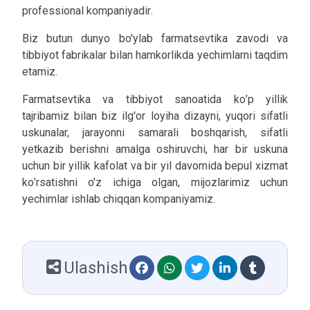
professional kompaniya
dir
.
Biz butun dunyo bo'ylab farmatsevtika zavodi va
tibbiyot fabrika
lar
bilan
hamkorlikda
yechim
lar
ni taqdim
etamiz.
Farmatsevtika va tibbiyot sanoatida
ko
’
p
yillik
tajribamiz bilan biz ilg'or loyiha dizayni, yuqori sifatli
uskunalar, jarayonni samarali boshqarish,
sifatli
yetkazib berish
ni
amalga
oshiruvchi
,
har
bir
uskuna
uchun
bir
yillik
kafolat
va
bir
yil
davomida
bepul
xizmat
ko
’
rsatishni
o'z ichiga olgan, mijozlarimiz uchun
y
echimlar ishlab
chiqqan
kompaniyamiz
.
Ulashish