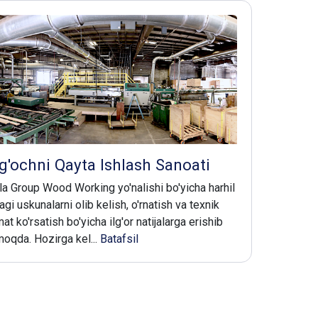
g'ochni Qayta Ishlash Sanoati
la Group Wood Working yo'nalishi bo'yicha harhil
agi uskunalarni olib kelish, o'rnatish va texnik
at ko'rsatish bo'yicha ilg'or natijalarga erishib
moqda. Hozirga kel...
Batafsil