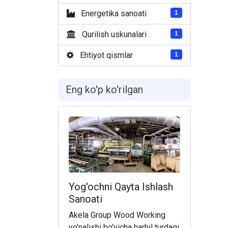
Energetika sanoati
1
Qurilish uskunalari
1
Ehtiyot qismlar
1
Eng ko'p ko'rilgan
Yog'ochni Qayta Ishlash
Sanoati
Akela Group Wood Working
yo'nalishi bo'yicha harhil turdagi