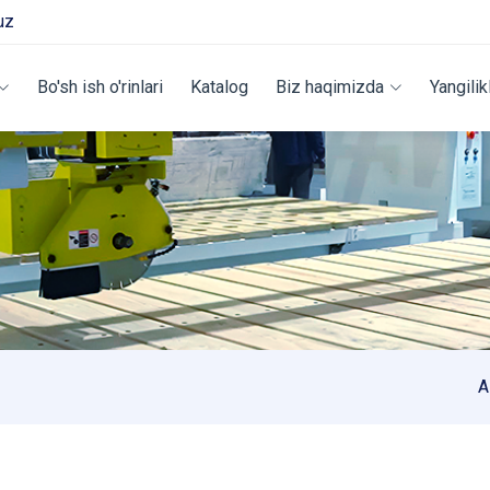
uz
Bo'sh ish o'rinlari
Katalog
Biz haqimizda
Yangilik
A