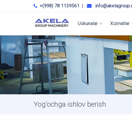
+(998) 78 1139561
|
info@akelagroup.
Uskunalar
Xizmatlar
Yog'ochga ishlov berish