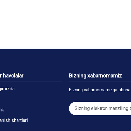
 havolalar
Bizning xabarnomamiz
qimizda
Bizning xabarnomamizga obuna 
ik
nish shartlari