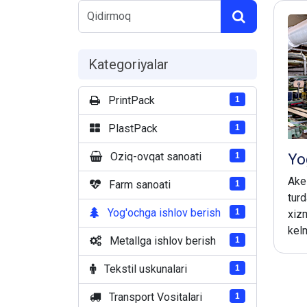
Kategoriyalar
PrintPack
1
PlastPack
1
Yo
Oziq-ovqat sanoati
1
Ake
Farm sanoati
1
turd
Yog'ochga ishlov berish
1
xizm
kel
Metallga ishlov berish
1
Tekstil uskunalari
1
Transport Vositalari
1