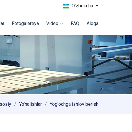
O'zbekcha
lar
Fotogalereya
Video
FAQ
Aloqa
sosiy
Yo'nalishlar
Yog'ochga ishlov berish