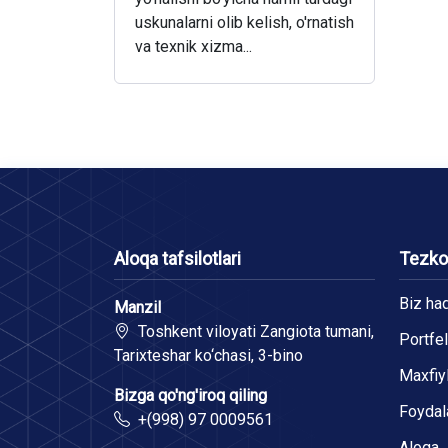
uskunalarni olib kelish, o'rnatish
va texnik xizma...
Aloqa tafsilotlari
Tezkor
Biz ha
Manzil
Toshkent viloyati Zangiota tumani,
Portfel
Tarixteshar ko‘chasi, 3-bino
Maxfiyl
Bizga qo'ng'iroq qiling
Foydala
+(998) 97 0009561
Aloqa